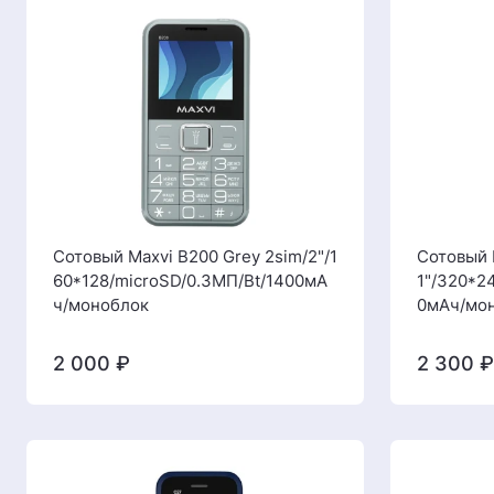
Сотовый Maxvi B200 Grey 2sim/2"/1
Сотовый 
60*128/microSD/0.3МП/Bt/1400мА
1"/320*2
ч/моноблок
0мАч/мо
2 000
₽
2 300
₽