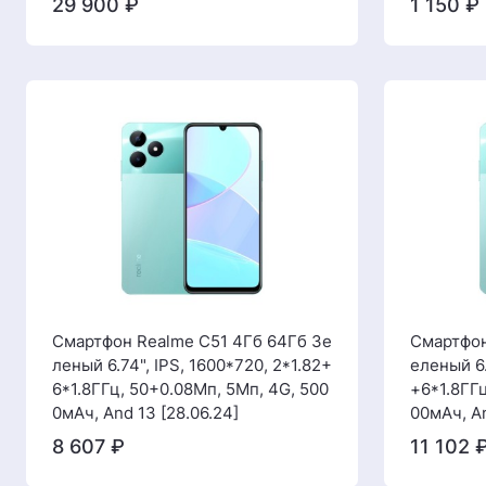
29 900
₽
1 150
₽
Смартфон Realme C51 4Гб 64Гб Зе
Смартфон
леный 6.74", IPS, 1600*720, 2*1.82+
еленый 6.
6*1.8ГГц, 50+0.08Мп, 5Мп, 4G, 500
+6*1.8ГГц
0мАч, And 13 [28.06.24]
00мАч, An
8 607
₽
11 102