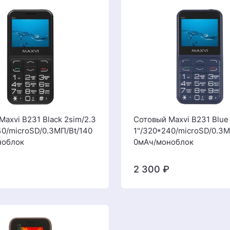
Maxvi B231 Black 2sim/2.3
Сотовый Maxvi B231 Blue
40/microSD/0.3МП/Bt/140
1"/320*240/microSD/0.3М
ноблок
0мАч/моноблок
2 300
₽