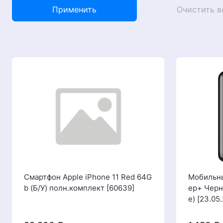
Применить
Очистить в
Смартфон Apple iPhone 11 Red 64G
Мобильны
b (Б/У) полн.комплект [60639]
ep+ Черн
е) [23.05