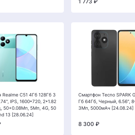
1 773
₽
 Realme C51 4Гб 128Гб З
Смартфон Tecno SPARK G
74", IPS, 1600*720, 2*1.82
Гб 64Гб, Черный, 6.56", 8
, 50+0.08Мп, 5Мп, 4G, 50
3Мп, 5000мАч [24.08.24]
d 13 [28.06.24]
₽
8 300
₽