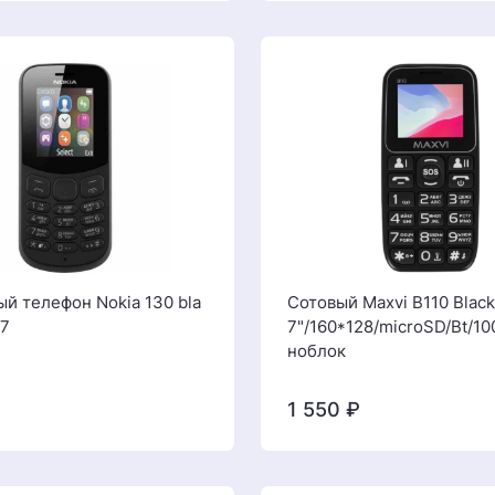
й телефон Nokia 130 bla
Сотовый Maxvi B110 Black
17
7"/160*128/microSD/Bt/1
ноблок
1 550
₽