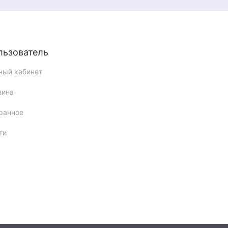
льзователь
ный кабинет
зина
ранное
ти