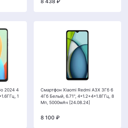
8 438
₽
o 2024 4
Смартфон Xiaomi Redmi A3X 3Гб 6
*1.6ГГц, 1
4Гб Белый, 6.71", 4*1.2+4*1.8ГГц, 8
Мп, 5000мАч [24.08.24]
8 100
₽