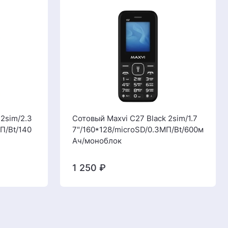
 2sim/2.3
Сотовый Maxvi C27 Black 2sim/1.7
П/Bt/140
7"/160*128/microSD/0.3МП/Bt/600м
Ач/моноблок
1 250
₽