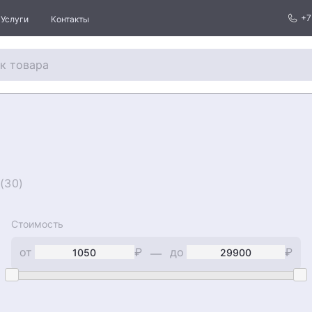
+7
Услуги
Контакты
(30)
Стоимость
от
₽
до
₽
—