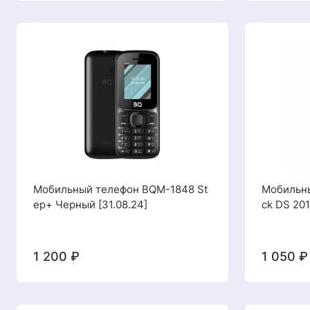
Мобильный телефон BQM-1848 St
Мобильны
ep+ Черный [31.08.24]
ck DS 20
1 200
₽
1 050
₽