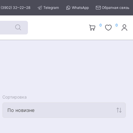
 (3902) 32‒22‒28
Telegram
WhatsApp
Обратная связь
0
0
Сортировка
По новизне