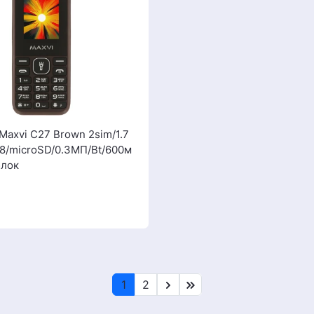
Maxvi C27 Brown 2sim/1.7
28/microSD/0.3МП/Bt/600м
блок
1
2