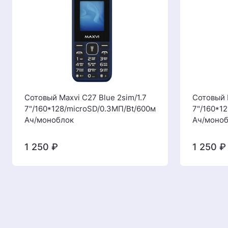
Сотовый Maxvi C27 Blue 2sim/1.7
Сотовый 
7"/160*128/microSD/0.3МП/Bt/600м
7"/160*1
Ач/моноблок
Ач/моно
1 250
₽
1 250
₽