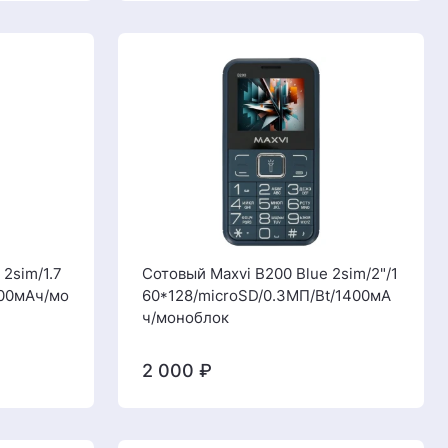
 2sim/1.7
Сотовый Maxvi B200 Blue 2sim/2"/1
000мАч/мо
60*128/microSD/0.3МП/Bt/1400мА
ч/моноблок
2 000
₽