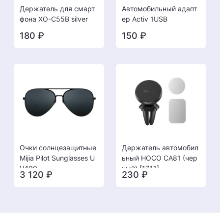
Держатель для смарт
Автомобильный адапт
фона XO-C55B silver
ер Activ 1USB
180
₽
150
₽
Очки солнцезащитные
Держатель автомобил
Mijia Pilot Sunglasses U
ьный HOCO CA81 (чер
V400
ный) [17.11]
3 120
₽
230
₽