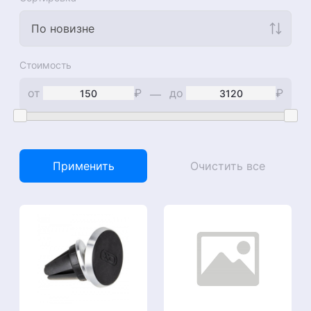
По новизне
Стоимость
от
₽
до
₽
—
Применить
Очистить все