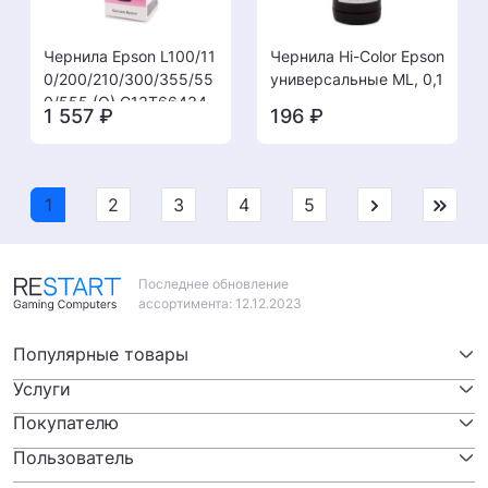
Чернила Epson L100/11
Чернила Hi-Color Epson
0/200/210/300/355/55
универсальные ML, 0,1
0/555 (O) C13T66434
1 557
₽
196
₽
A, magenta, 70ml [21.1
0]
1
2
3
4
5
Последнее обновление
ассортимента: 12.12.2023
Популярные товары
Услуги
Видеокарты
Покупателю
Ремонт компьютеров
SSD / HDD
Пользователь
Адреса сервисных центров
Ремонт ноутбуков
Материнские платы