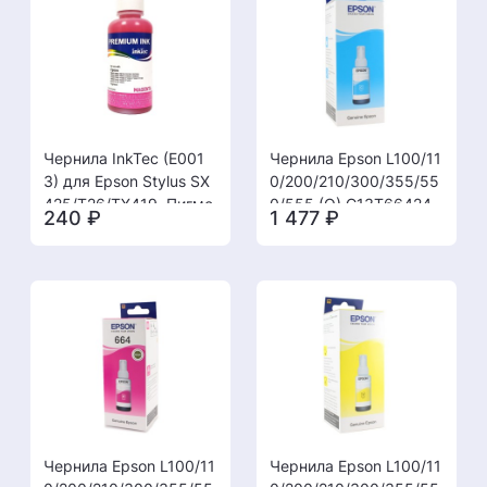
Чернила InkTec (E001
Чернила Epson L100/11
3) для Epson Stylus SX
0/200/210/300/355/55
425/T26/TX419, Пигме
0/555 (O) C13T66424
240
₽
1 477
₽
нтные, M, 0,1 л.
A, cyan, 70ml
Чернила Epson L100/11
Чернила Epson L100/11