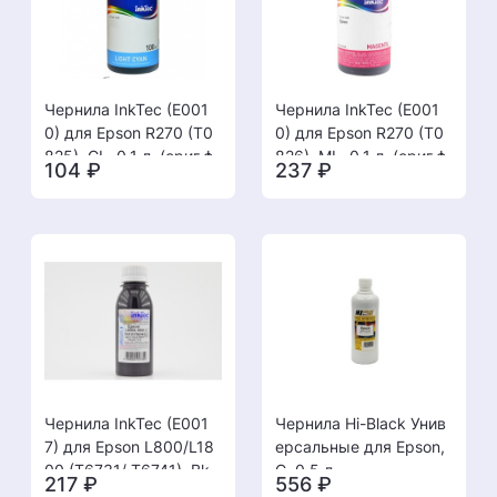
Чернила InkTec (E001
Чернила InkTec (E001
0) для Epson R270 (T0
0) для Epson R270 (T0
825), CL, 0,1 л. (ориг.ф
826), ML, 0,1 л. (ориг.ф
104
₽
237
₽
асовка)
асовка)
Чернила InkTec (E001
Чернила Hi-Black Унив
7) для Epson L800/L18
ерсальные для Epson,
00 (T6731/ T6741), Bk,
C, 0,5 л.
217
₽
556
₽
0,1 л.