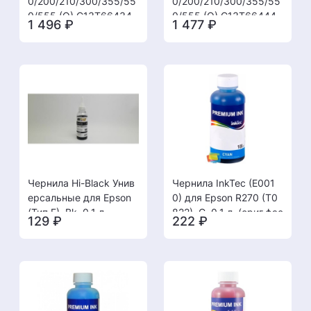
0/200/210/300/355/55
0/200/210/300/355/55
0/555 (O) C13T66434
0/555 (O) C13T66444
1 496
₽
1 477
₽
A, magenta, 70ml
A, yellow, 70ml
Чернила Hi-Black Унив
Чернила InkTec (E001
ерсальные для Epson
0) для Epson R270 (T0
(Тип E), Bk, 0,1 л.
822), C, 0,1 л. (ориг.фас
129
₽
222
₽
овка)