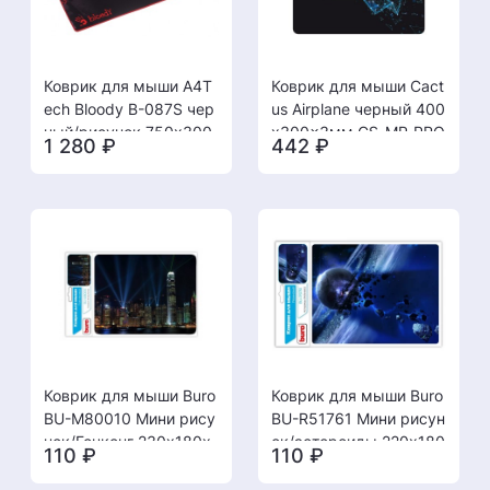
Коврик для мыши A4T
Коврик для мыши Cact
ech Bloody B-087S чер
us Airplane черный 400
ный/рисунок 750x300
x300x3мм CS-MP-PRO
1 280
₽
442
₽
x2мм
03XL
Коврик для мыши Buro
Коврик для мыши Buro
BU-M80010 Мини рису
BU-R51761 Мини рисун
нок/Гонконг 230x180x
ок/астероиды 220x180
110
₽
110
₽
2мм [08.08]
x2мм [08.08]