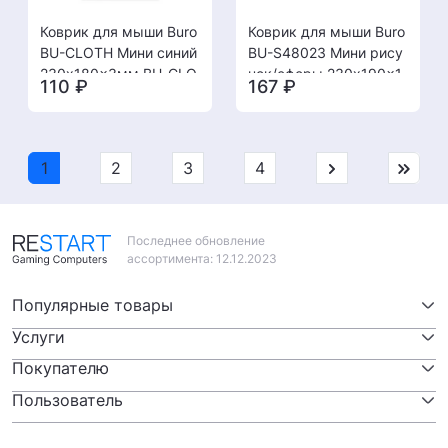
Коврик для мыши Buro
Коврик для мыши Buro
BU-CLOTH Мини синий
BU-S48023 Мини рису
230x180x3мм BU-CLO
нок/сферы 230x190x1.
110
₽
167
₽
TH/BLUE [08.08]
5мм [08.08]
1
2
3
4
Последнее обновление
ассортимента: 12.12.2023
Популярные товары
Услуги
Видеокарты
Покупателю
Ремонт компьютеров
SSD / HDD
Пользователь
Адреса сервисных центров
Ремонт ноутбуков
Материнские платы
Личный кабинет
Оплата и доставка товара