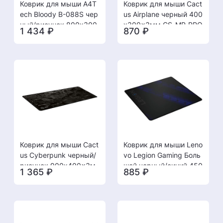
Коврик для мыши A4T
Коврик для мыши Cact
ech Bloody B-088S чер
us Airplane черный 400
ный/рисунок 800x300
x300x3мм CS-MP-PRO
1 434
₽
870
₽
x2мм [13.12]
03XL [13.12]
Коврик для мыши Cact
Коврик для мыши Leno
us Cyberpunk черный/
vo Legion Gaming Боль
рисунок 900x400x3м
шой черный/синий 450
1 365
₽
885
₽
м CS-MP-PRO03ХXL [1
x400x2мм GXH1C9787
3.12]
0 [13.12]