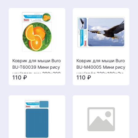
Коврик для мыши Buro
Коврик для мыши Buro
BU-T60039 Мини рису
BU-M40005 Мини рису
нок/апельсин 200x200
нок/орёл 230x180x2м
110
₽
110
₽
x1.5мм [08.08]
м [08.08]