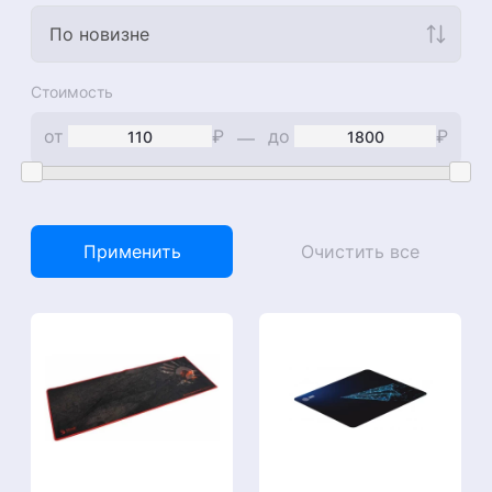
По новизне
Стоимость
от
₽
до
₽
—
Применить
Очистить все