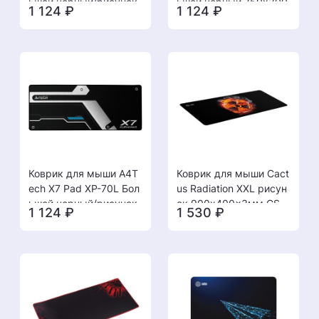
ьшой черный/рисунок
ьшой черный 750x300
1 124
₽
1 124
₽
750x300x3мм [13.12]
x3мм [13.12]
Коврик для мыши A4T
Коврик для мыши Cact
ech X7 Pad XP-70L Бол
us Radiation XXL рисун
ьшой черный/рисунок
ок 900x400x3мм CS-
1 124
₽
1 530
₽
750x300x3мм [13.12]
MP-PRO08XXL [13.12]