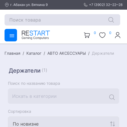
г. Абакан ул. Вяткина 9
+7 (3902) 32‒22‒28
0
0
Каталог
АВТО АКСЕССУАРЫ
Держатели
Главная
Держатели
(1)
Поиск по названию товара
Сортировка
По новизне